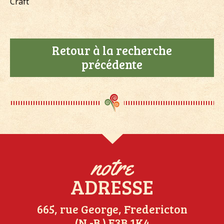
Craft
Retour à la recherche
précédente
notre
ADRESSE
665, rue George, Fredericton
(N.-B.) E3B 1K4