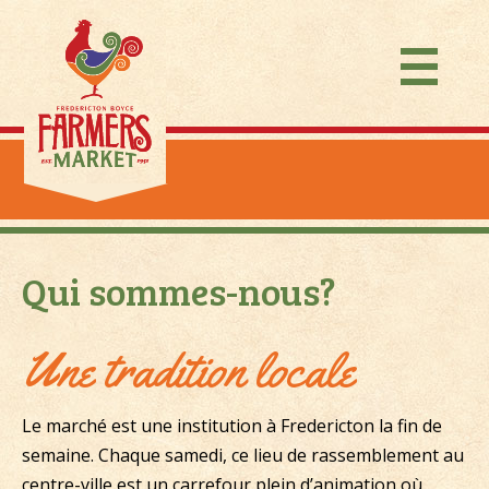
EN
Qui sommes-nous?
VENDEURS
QUI SOMMES-NOUS?
FAQ des marchands
Une tradition locale
Processus
POUR NOUS
JOINDRE
Le marché est une institution à Fredericton la fin de
semaine. Chaque samedi, ce lieu de rassemblement au
centre-ville est un carrefour plein d’animation où